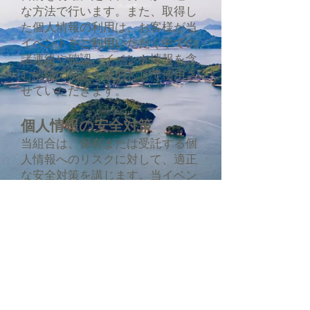
な方法で行います。また、取得し
た個人情報の利用は、お客様が当
イベントをご利用いただく中での
諸連絡や確認、イベント情報を含
む情報の伝達を目的として使用さ
せていただきます。
個人情報の安全対策
当組合は、保有または受託する個
人情報へのリスクに対して、適正
な安全対策を講じます。当イベン
トに問い合わせを受けた場合、本
人の確認なしに個人情報をお伝え
することはありません。
個人情報の提供の禁止
保有または受託する個人情報につ
いて、事故事件等の緊急時など正
当な理由なしに第三者へ提供また