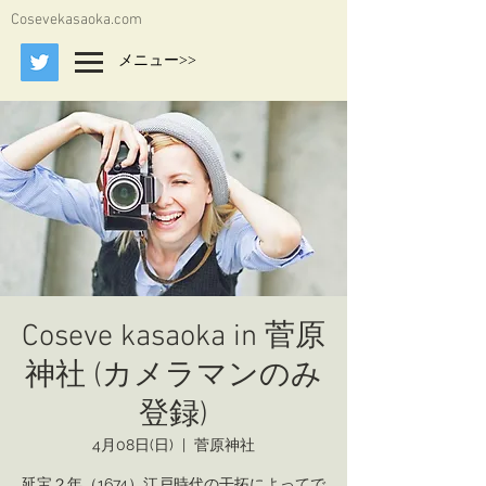
Cosevekasaoka.com
メニュー>>
Coseve kasaoka in 菅原
神社 (カメラマンのみ
登録)
4月08日(日)
  |  
菅原神社
延宝２年（1674）江戸時代の干拓によってで