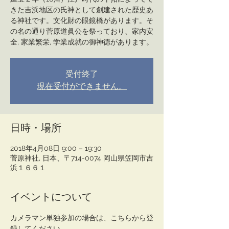
きた吉浜地区の氏神として創建された歴史あ
る神社です。文化財の眼鏡橋があります。そ
の名の通り菅原道眞公を祭っており、家内安
全, 家業繁栄, 学業成就の御神徳があります。
受付終了
現在受付ができません。
日時・場所
2018年4月08日 9:00 – 19:30
菅原神社, 日本、〒714-0074 岡山県笠岡市吉
浜１６６１
イベントについて
カメラマン単独参加の場合は、こちらから登
録してください。