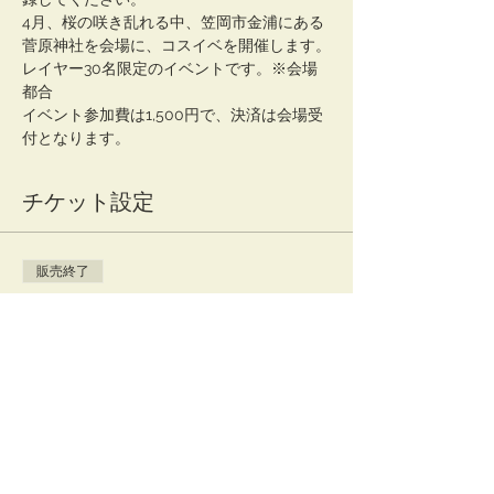
4月、桜の咲き乱れる中、笠岡市金浦にある
菅原神社を会場に、コスイベを開催します。
レイヤー30名限定のイベントです。※会場
都合
イベント参加費は1,500円で、決済は会場受
チケット設定
販売終了
チケットの種類
Coseve kasaoka in 菅原神社
（カメラマン専用
詳細を見る
価格
￥0