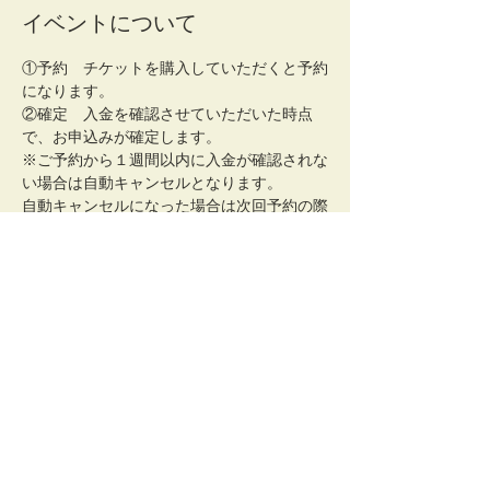
イベントについて
①予約　チケットを購入していただくと予約
になります。
②確定　入金を確認させていただいた時点
で、お申込みが確定します。
※ご予約から１週間以内に入金が確認されな
い場合は自動キャンセルとなります。
自動キャンセルになった場合は次回予約の際
に優先度が下がりますので、キャンセルの場
合はできるだけ公式メールアドレス宛に連絡
して下さい。
【重要：ご予約時の注意点】
携帯キャリアメール(i.softbankやdocomoや
au.com ezweb.com）はシステム的に推奨
されていない環境になります。
続きを読む >>