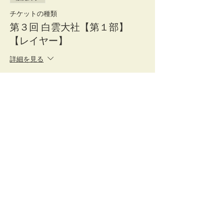
チケットの種類
第３回 白雲大社【第１部】
【レイヤー】
詳細を見る
価格
￥2,500
販売終了
チケットの種類
第３回 白雲大社【第１部】
【カメラマン】
詳細を見る
価格