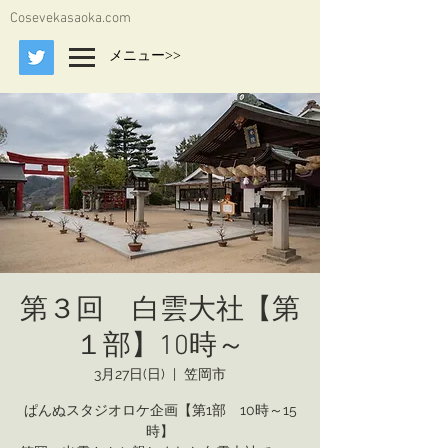
Cosevekasaoka.com
メニュー>>
第３回 白雲大社【第
１部】10時～
3月27日(日)
  |  
笠岡市
ぱんぬスタジオロケ企画【第1部 10時～15
時】