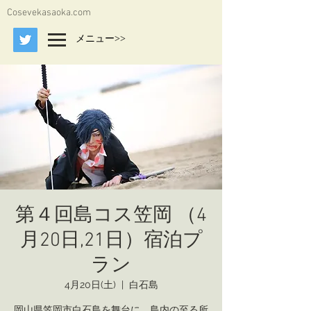
Cosevekasaoka.com
メニュー>>
第４回島コス笠岡 （4
月20日,21日）宿泊プ
ラン
4月20日(土)
  |  
白石島
岡山県笠岡市白石島を舞台に、島内の至る所